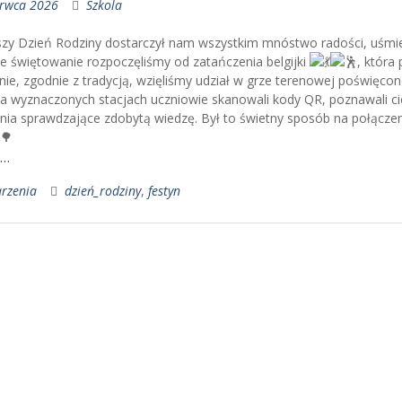
erwca 2026
Szkola
jszy Dzień Rodziny dostarczył nam wszystkim mnóstwo radości, uśmi
 świętowanie rozpoczęliśmy od zatańczenia belgijki
, która
ie, zgodnie z tradycją, wzięliśmy udział w grze terenowej poświęco
Na wyznaczonych stacjach uczniowie skanowali kody QR, poznawali cie
nia sprawdzające zdobytą wiedzę. Był to świetny sposób na połącze
j…
rzenia
dzień_rodziny
,
festyn