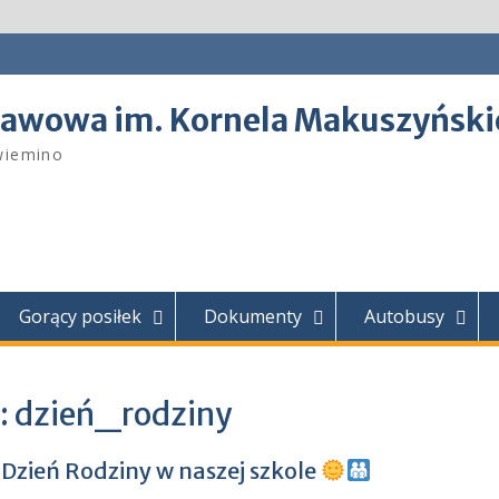
tawowa im. Kornela Makuszyński
wiemino
Gorący posiłek
Dokumenty
Autobusy
:
dzień_rodziny
Dzień Rodziny w naszej szkole