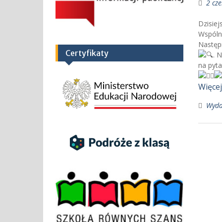
2 cz
Dzisie
Wspólne
Następn
Certyfikaty
. 
na pyta
Więce
Wyda