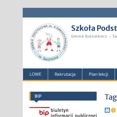
Skip
to
content
Szkoła Pods
Gmina Biesiekierz – Ś
LOWE
Rekrutacja
Plan lekcji
Tag
BIP