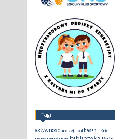
Tagi
aktywność
basen
andrzejki
bal
baśnie
biblioteka
Boże
Bezpieczeństwo